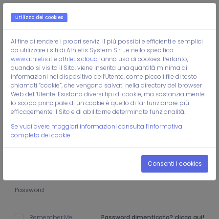
Utilizzo dei cookies
Al fine di rendere i propri servizi il più possibile efficienti e semplici
da utilizzare i siti di Athletis System S.r.l., e nello specifico
www.athletis.it
e
athletis.cloud
fanno uso di cookies. Pertanto,
quando si visita il Sito, viene inserita una quantità minima di
Sei un commercialista, un CdL o un CAF?
informazioni nel dispositivo dell’Utente, come piccoli file di testo
clicca qui
chiamati “cookie”, che vengono salvati nella directory del browser
Web dell’Utente. Esistono diversi tipi di cookie, ma sostanzialmente
lo scopo principale di un cookie è quello di far funzionare più
efficacemente il Sito e di abilitarne determinate funzionalità.
Login
Se vuoi avere maggiori informazioni consulta l’informativa
completa dei cookie.
Inserisci le credenziali di accesso!
Consenti i cookies
Remember Me
Password dimenticata? clicca qui!